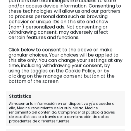
partners use technologies like cookies to store
and/or access device information. Consenting to
these technologies will allow us and our partners
to process personal data such as browsing
behavior or unique IDs on this site and show
(non-) personalized ads. Not consenting or
withdrawing consent, may adversely affect
certain features and functions.
Click below to consent to the above or make
granular choices. Your choices will be applied to
this site only. You can change your settings at any
time, including withdrawing your consent, by
using the toggles on the Cookie Policy, or by
clicking on the manage consent button at the
bottom of the screen.
Madagascar
| Diario de viaje
Statistics
Almacenar la información en un dispositivo y/o acceder a
Vuelo a Madagascar desde
ella, Medir el rendimiento de la publicidad, Medir el
rendimiento del contenido, Comprender al público a través
Madrid con Turkish Airlines
de estadísticas o a través de la combinación de datos
procedentes de diferentes fuentes.
Día 1-2.
España - Estambul - Antananarivo