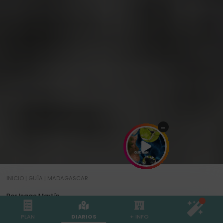
-
INICIO
|
GUÍA
|
MADAGASCAR
Por Isaac Martín
6 min
0
17 OCT 2023
PLAN
DIARIOS
+ INFO